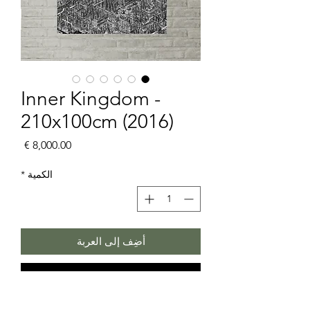
Inner Kingdom -
210x100cm (2016)
السعر
الكمية
*
أضِف إلى العربة
اشترِ الآن