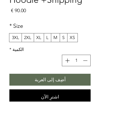
السعر
*
Size
3XL
2XL
XL
L
M
S
XS
الكمية
*
أضِف إلى العربة
اشترِ الآن
Third Eye Kingdom
Only Available on Rubentopia.com
Rutopian art